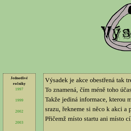
Jednotlivé
Výsadek je akce obestřená tak t
ročníky
To znamená, čím méně toho účastn
1997
Takže jediná informace, kterou m
1999
srazu, řekneme si něco k akci 
2002
Přičemž místo startu ani místo cí
2003