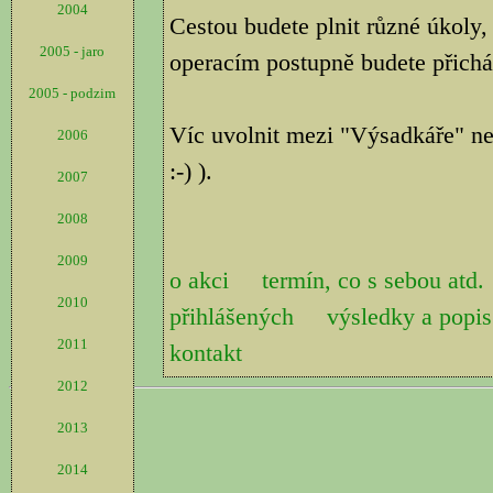
2004
Cestou budete plnit různé úkoly,
2005 - jaro
operacím postupně budete přicháze
2005 - podzim
Víc uvolnit mezi "Výsadkáře" ne
2006
:-) ).
2007
2008
2009
o akci
termín, co s sebou atd.
2010
přihlášených
výsledky a pop
2011
kontakt
2012
2013
2014