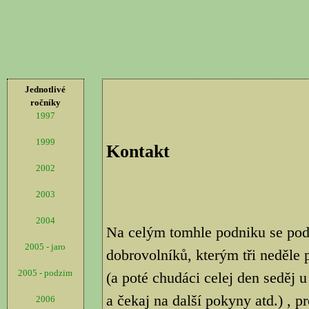
Jednotlivé
ročníky
1997
1999
Kontakt
2002
2003
2004
Na celým tomhle podniku se podíl
2005 - jaro
dobrovolníků, kterým tři neděle 
2005 - podzim
(a poté chudáci celej den seděj u
a čekaj na další pokyny atd.) , p
2006