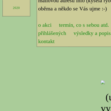
mailovou adresu info (kyselá ryb
oběma a někdo se Vás ujme :-)
2020
o akci
termín, co s sebou atd.
přihlášených
výsledky a pop
kontakt