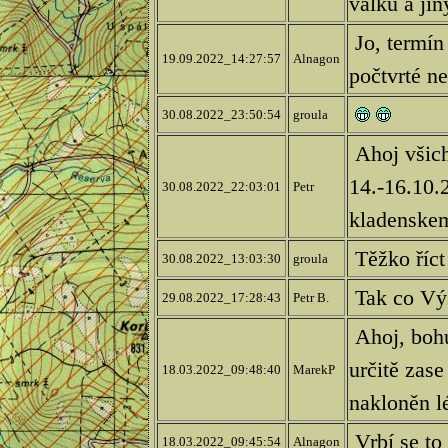
válku a jin
Jo, termín
19.09.2022_14:27:57
Alnagon
počtvrté n
30.08.2022_23:50:54
groula
Ahoj všich
14.-16.10.
30.08.2022_22:03:01
Petr
kladenskem
Těžko říct
30.08.2022_13:03:30
groula
Tak co Vý
29.08.2022_17:28:43
Petr B.
Ahoj, bohu
určitě zas
18.03.2022_09:48:40
MarekP
nakloněn l
Vrbí se to
18.03.2022_09:45:54
Alnagon