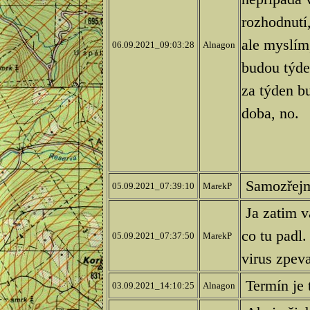
rozhodnutí,
ale myslím,
06.09.2021_09:03:28
Alnagon
budou týde
za týden b
doba, no.
Samozřejm
05.09.2021_07:39:10
MarekP
Ja zatim v
co tu padl.
05.09.2021_07:37:50
MarekP
virus zpev
Termín je 
03.09.2021_14:10:25
Alnagon