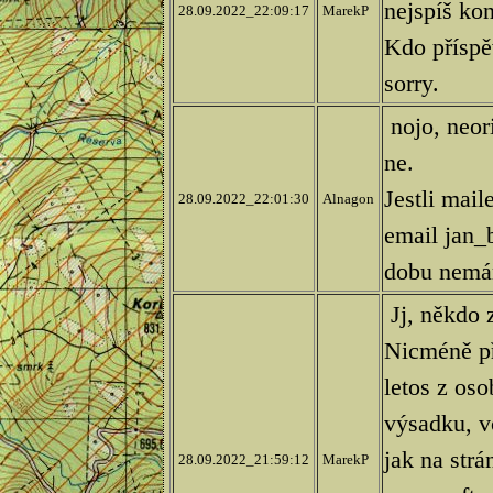
nejspíš ko
28.09.2022_22:09:17
MarekP
Kdo příspě
sorry.
nojo, neori
ne.
Jestli mail
28.09.2022_22:01:30
Alnagon
email jan_
dobu nem
Jj, někdo 
Nicméně př
letos z os
výsadku, v
jak na str
28.09.2022_21:59:12
MarekP