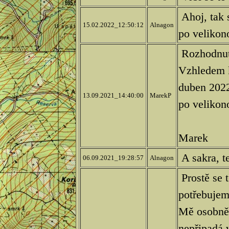
Ahoj, tak s
15.02.2022_12:50:12
Alnagon
po velikon
Rozhodnut
Vzhledem k
duben 2022
13.09.2021_14:40:00
MarekP
po velikon
Marek
A sakra, te
06.09.2021_19:28:57
Alnagon
Prostě se t
potřebujem
Mě osobně s
nepřipadá v