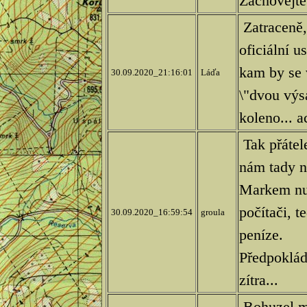
Zachovejte
Zatraceně, 
oficiální u
kam by se 
30.09.2020_21:16:01
Láďa
\"dvou výs
koleno... a
Tak přátel
nám tady n
Markem nuc
počítači, t
30.09.2020_16:59:54
groula
peníze.
Předpoklád
zítra...
Bohuzel mu