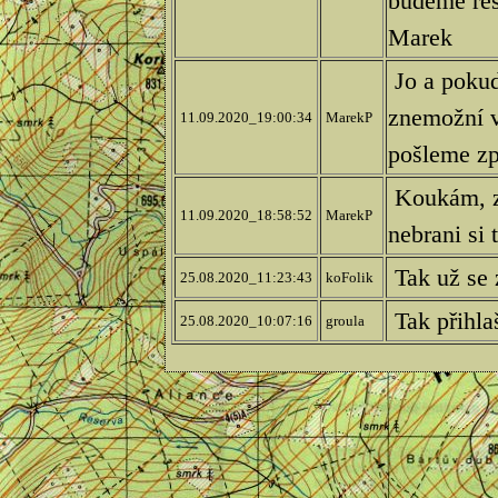
budeme res
Marek
Jo a pokud
znemožní v
11.09.2020_19:00:34
MarekP
pošleme z
Koukám, z
11.09.2020_18:58:52
MarekP
nebrani si
Tak už se 
25.08.2020_11:23:43
koFolik
Tak přihla
25.08.2020_10:07:16
groula