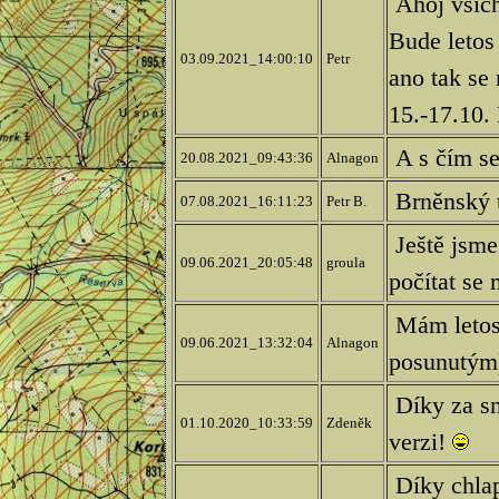
Ahoj všich
Bude letos
03.09.2021_14:00:10
Petr
ano tak se
15.-17.10.
A s čím se
20.08.2021_09:43:36
Alnagon
Brněnský t
07.08.2021_16:11:23
Petr B.
Ještě jsme
09.06.2021_20:05:48
groula
počítat se
Mám letos 
09.06.2021_13:32:04
Alnagon
posunutým
Díky za sn
01.10.2020_10:33:59
Zdeněk
verzi!
Díky chlapi