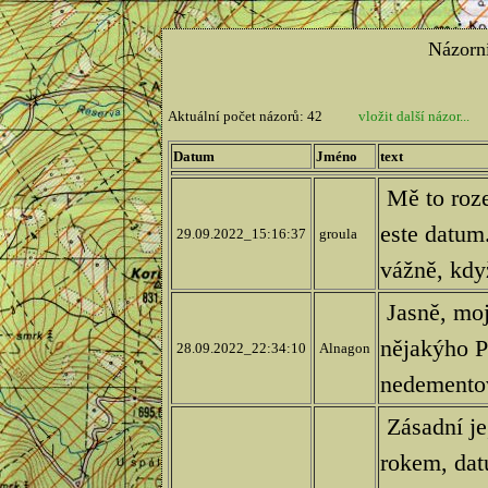
Názorn
Aktuální počet názorů: 42
vložit další názor...
Datum
Jméno
text
Mě to roze
este datum
29.09.2022_15:16:37
groula
vážně, kdy
Jasně, moj
nějakýho P
28.09.2022_22:34:10
Alnagon
nedemento
Zásadní je,
rokem, dat