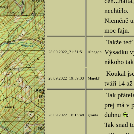
cen...nafta
nechtělo.
Nicméně už
moc fajn.
Takže teď 
Výsadku vyv
28.09.2022_21:51:51
Alnagon
někoho tak 
Koukal jse
28.09.2022_19:59:33
MarekP
tváří 14 a
Tak přátel
prej má v 
dubnu
28.09.2022_16:15:49
groula
Tak snad t