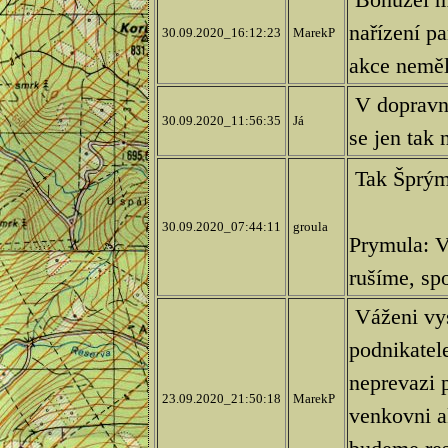
nařízení pa
30.09.2020_16:12:23
MarekP
akce nemě
V dopravní
30.09.2020_11:56:35
Já
se jen tak
Tak Šprýmu
30.09.2020_07:44:11
groula
Prymula: V
rušíme, sp
Váženi vys
podnikatele
neprevazi 
23.09.2020_21:50:18
MarekP
venkovni a