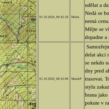
udělat a da
Nedá se boh
01.10.2020_09:42:26
Mirek
nemá cenu
Mějte se vš
dopadne a
Samozřejmě
delat akci
se nekdo n
dny pred a
trasovat. T
01.10.2020_08:43:06
MarekP
stylu zaka
brana jako 
pokute v ra