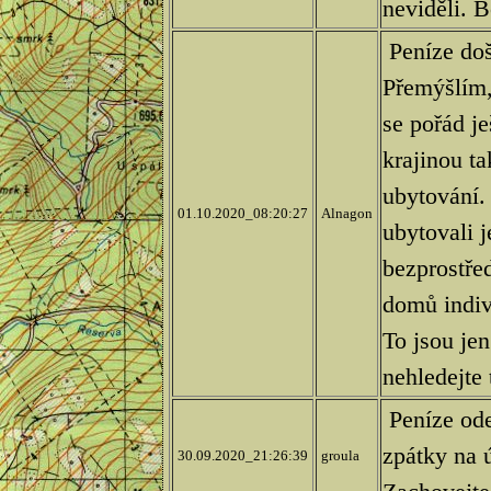
neviděli. B
Peníze došl
Přemýšlím,
se pořád je
krajinou ta
ubytování.
01.10.2020_08:20:27
Alnagon
ubytovali 
bezprostřed
domů indiv
To jsou je
nehledejte
Peníze od
zpátky na 
30.09.2020_21:26:39
groula