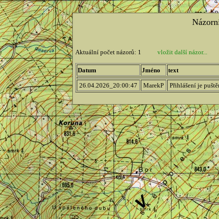
Názorn
Aktuální počet názorů: 1
vložit další názor...
Datum
Jméno
text
26.04.2026_20:00:47
MarekP
Přihlášení je puš