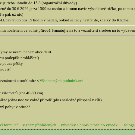
 je třeba uhradit do 15.8 (organizační důvody)
né do 30.6.2026 je za 1500 na osobu a k tomu navíc výsadkové tričko, po tomto te
 a pak už nic)
, návrat do cca 15 hodin v neděli, pokud se tedy neztratíte, zpátky do Kladna
ním noclehem ve volné přírodě. Pamatujte na to a vezměte si s sebou na to vybaven
. Týmy se nesmí během akce dělit
rtu podepíše prohlášení)
še pouze pěšky
anovišť
Á
e seznámeni a souhlasíte s
Všeobecnými podmínkami
t kilometrů (cca 40-80 km)
álně jedna noc ve volné přírodě (plus následné přespání v cíli)
vý pobyt v přírodě
cí formulář
seznam přihlášených
výsledky a popis letošního výsadku
fotoga