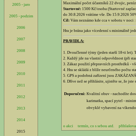
Maximální počet účastníků 22 dvojic, peníze
2005 - jaro
Startovné:
1500 Kč/osoba (Startovné zaplace
do 30.8.2026 vrátíme vše. Do 15.9.2026 50%
2005 - podzim
Cíl:
Vám neznámo kde cca v sobotu v noci :-D
2006
Hra je brána jako vícedenní s minimálně jed
2007
PRAVIDLA:
2008
1. Dvoučlenné týmy (jeden starší 18-ti let)
2. Každý jde na vlastní odpovědnost (při sta
2009
3. Zákaz použití přepravních prostředků - v
4. Hra se skládá z blíže neurčeného počtu st
2010
5. GPS a podobná zařízení jsou ZAKÁZAN
6. Dříve než se přihlásite, ujistěte se, že jst
2011
Doporučení:
Kvalitní obuv - nachodíte dos
2012
karimatka, spací pytel - minim
obvyklé vybavení na víkendo
2013
2014
o akci
termín, co s sebou atd.
přihlašova
2015