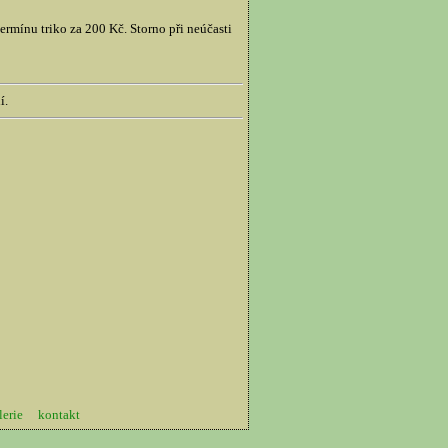
rmínu triko za 200 Kč. Storno při neúčasti
í.
lerie
kontakt