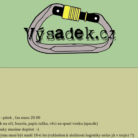
- pátek , čas srazu 20:00
 na oči, buzola, papír, tužka, věci na spaní venku (spacák)
 taky musíme doplnit :-)
 musí být starší 18-ti let (vzhledem k složitosti logistiky nelze jít v trojici !!)