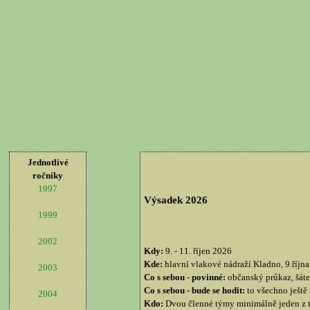
Jednotlivé
ročníky
1997
Výsadek 2026
1999
2002
Kdy:
9. - 11. říjen 2026
Kde:
hlavní vlakové nádraží Kladno, 9.října 
2003
Co s sebou - povinné:
občanský průkaz, šátek
Co s sebou - bude se hodit:
to všechno ještě
2004
Kdo:
Dvou členné týmy minimálně jeden z týmu