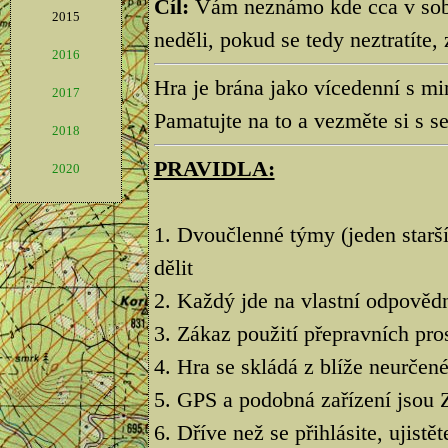
Cíl:
Vám neznámo kde cca v sobo
2015
neděli, pokud se tedy neztratíte
2016
Hra je brána jako vícedenní s m
2017
Pamatujte na to a vezměte si s s
2018
PRAVIDLA:
2020
1. Dvoučlenné týmy (jeden starš
dělit
2. Každý jde na vlastní odpovědn
3. Zákaz použití přepravních pro
4. Hra se skládá z blíže neurčen
5. GPS a podobná zařízení js
6. Dříve než se přihlásite, ujistě