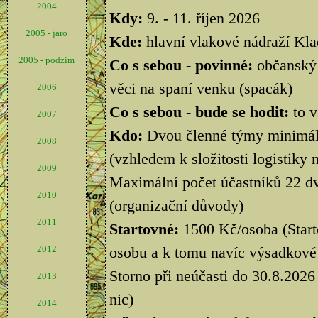
2004
Kdy:
9. - 11. říjen 2026
2005 - jaro
Kde:
hlavní vlakové nádraží Klad
2005 - podzim
Co s sebou - povinné:
občanský 
věci na spaní venku (spacák)
2006
Co s sebou - bude se hodit:
to 
2007
Kdo:
Dvou členné týmy minimálně
2008
(vzhledem k složitosti logistiky nel
2009
Maximální počet účastníků 22 dvo
2010
(organizační důvody)
2011
Startovné:
1500 Kč/osoba (Start
2012
osobu a k tomu navíc výsadkové 
Storno při neúčasti do 30.8.202
2013
nic)
2014