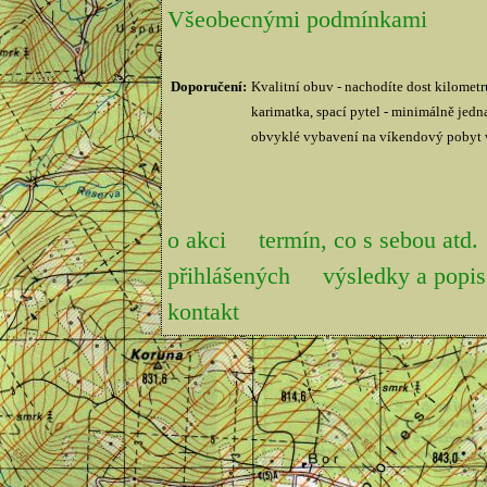
Všeobecnými podmínkami
Doporučení:
Kvalitní obuv - nachodíte dost kilometr
karimatka, spací pytel - minimálně jedna
obvyklé vybavení na víkendový pobyt v
o akci
termín, co s sebou atd.
přihlášených
výsledky a pop
kontakt