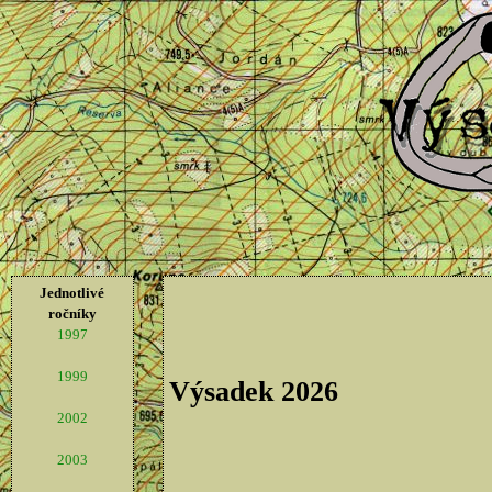
Jednotlivé
ročníky
1997
1999
Výsadek 2026
2002
2003