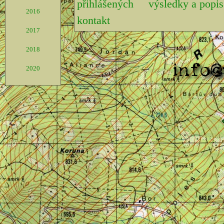
přihlášených
výsledky a pop
2016
kontakt
2017
2018
2020