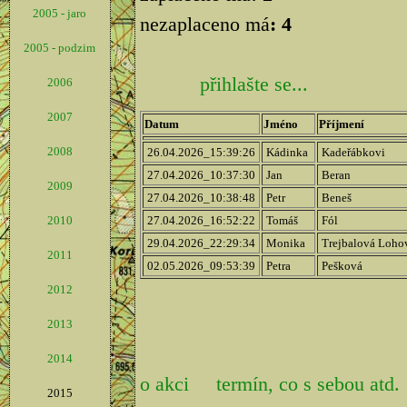
2005 - jaro
nezaplaceno má
: 4
2005 - podzim
přihlašte se...
2006
2007
Datum
Jméno
Příjmení
2008
26.04.2026_15:39:26
Kádinka
Kadeřábkovi
27.04.2026_10:37:30
Jan
Beran
2009
27.04.2026_10:38:48
Petr
Beneš
2010
27.04.2026_16:52:22
Tomáš
Fól
29.04.2026_22:29:34
Monika
Trejbalová Loh
2011
02.05.2026_09:53:39
Petra
Pešková
2012
2013
2014
o akci
termín, co s sebou atd.
2015