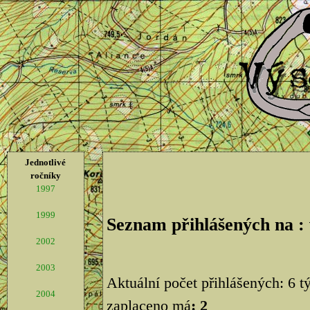
Jednotlivé
ročníky
1997
1999
Seznam přihlášených na :
2002
2003
Aktuální počet přihlášených: 6 
2004
zaplaceno má
: 2