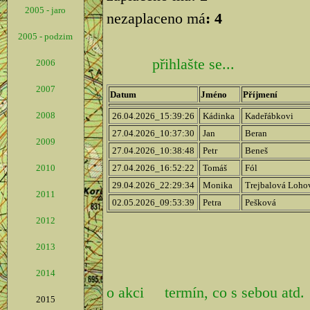
2005 - jaro
nezaplaceno má
: 4
2005 - podzim
přihlašte se...
2006
2007
Datum
Jméno
Příjmení
2008
26.04.2026_15:39:26
Kádinka
Kadeřábkovi
27.04.2026_10:37:30
Jan
Beran
2009
27.04.2026_10:38:48
Petr
Beneš
2010
27.04.2026_16:52:22
Tomáš
Fól
29.04.2026_22:29:34
Monika
Trejbalová Loh
2011
02.05.2026_09:53:39
Petra
Pešková
2012
2013
2014
o akci
termín, co s sebou atd.
2015