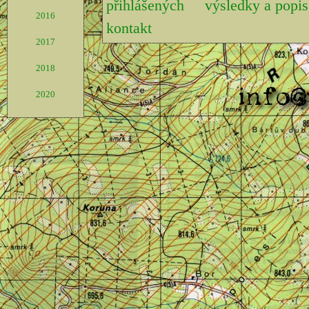
přihlášených
výsledky a pop
2016
kontakt
2017
2018
2020