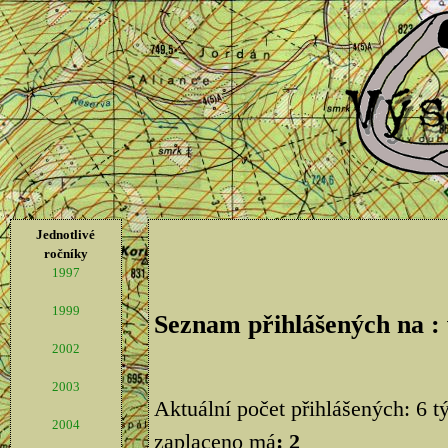
Jednotlivé
ročníky
1997
1999
Seznam přihlášených na :
2002
2003
Aktuální počet přihlášených: 6 
2004
zaplaceno má
: 2