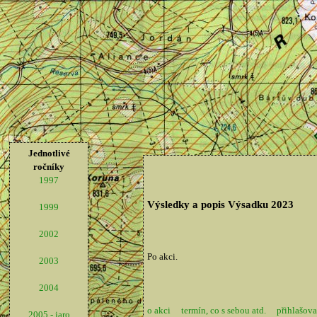
Jednotlivé
ročníky
1997
Výsledky a popis Výsadku 2023
1999
2002
Po akci.
2003
2004
o akci
termín, co s sebou atd.
přihlašova
2005 - jaro