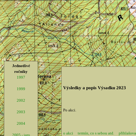
Jednotlivé
ročníky
1997
Výsledky a popis Výsadku 2023
1999
2002
Po akci.
2003
2004
o akci
termín, co s sebou atd.
přihlašova
2005 - jaro