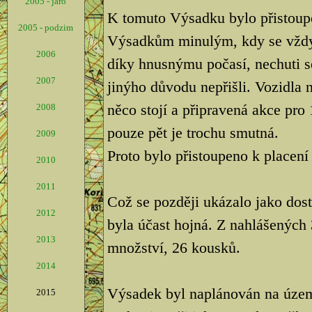
2005 - jaro
K tomuto Výsadku bylo přistoup
2005 - podzim
Výsadkům minulým, kdy se vždyc
2006
díky hnusnýmu počasí, nechuti s
2007
jinýho důvodu nepřišli. Vozidla 
něco stojí a připravená akce pro 
2008
pouze pět je trochu smutná.
2009
Proto bylo přistoupeno k placen
2010
2011
Což se později ukázalo jako dos
2012
byla účast hojná. Z nahlášených 3
2013
množství, 26 kousků.
2014
Výsadek byl naplánován na úze
2015