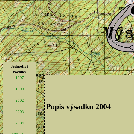
Jednotlivé
ročníky
1997
1999
2002
Popis výsadku 2004
2003
2004