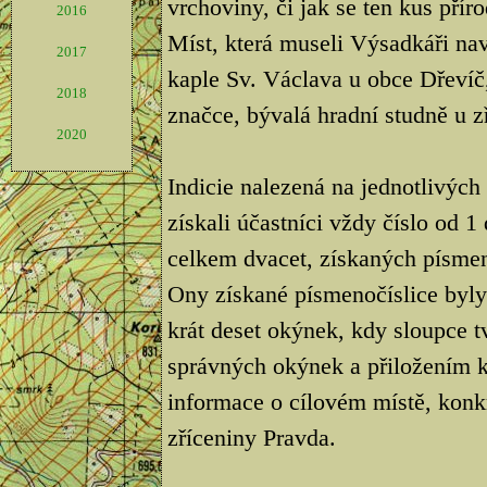
vrchoviny, či jak se ten kus přír
2016
Míst, která museli Výsadkáři nav
2017
kaple Sv. Václava u obce Dřevíč,
2018
značce, bývalá hradní studně u z
2020
Indicie nalezená na jednotlivých
získali účastníci vždy číslo od 
celkem dvacet, získaných písmen
Ony získané písmenočíslice byly
krát deset okýnek, kdy sloupce t
správných okýnek a přiložením 
informace o cílovém místě, kon
zříceniny Pravda.