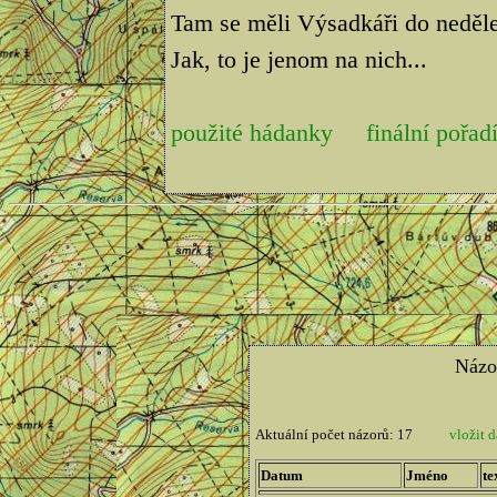
Tam se měli Výsadkáři do neděle 
Jak, to je jenom na nich...
použité hádanky
finální pořad